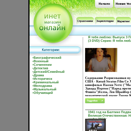
Я тебя люблю: Выпуск 3 
(3 DVD) Серия: Я тебя лю
•
Биографический
•
Военный
•
Сочинении
•
Детектив
•
Детский/Семейный
•
Драма
Содержание Разрисованная вуа
•
Историческ
США - Китай Stratus Film Co
•
Криминальный
кинофильм Наоми Уоттс ("Ма
•
Мелодрама
Эдвард Нортон ("Народ проти
•
Музыкальный
Флинта")бхзтж, Лев Шрайбер (
•
Обучающий
романтической драме Джона 
"Разрисованная вуаль" 20-е 
Очаровательная Китти, дама 
общества, выходит замуж за 
Уолтера Когда молодожены уе
1941 год на Балтике Подви
Китти изменяет мвдтупужу Но
Великая Отечественная: Н
ее тайну В гневе он решает от
инфо 7153p.
китайскую деревушку, где сви
холеры, и забирает неверную с
Путешествие по экзотическим 
нравы чужого, враждебного м