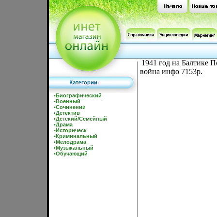
1941 год на Балтике П
война инфо 7153p.
•
Биографический
•
Военный
•
Сочинении
•
Детектив
•
Детский/Семейный
•
Драма
•
Историческ
•
Криминальный
•
Мелодрама
•
Музыкальный
•
Обучающий