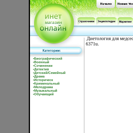
Диетология для медсе
6371u.
•
Биографический
•
Военный
•
Сочинении
•
Детектив
•
Детский/Семейный
•
Драма
•
Историческ
•
Криминальный
•
Мелодрама
•
Музыкальный
•
Обучающий