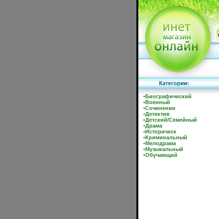
•
Биографический
•
Военный
•
Сочинении
•
Детектив
•
Детский/Семейный
•
Драма
•
Историческ
•
Криминальный
•
Мелодрама
•
Музыкальный
•
Обучающий