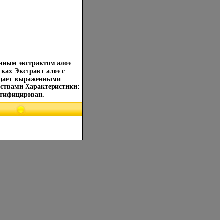
нным экстрактом алоэ
тках Экстракт алоэ с
адает выраженными
ствами Характеристики:
ртифицирован.