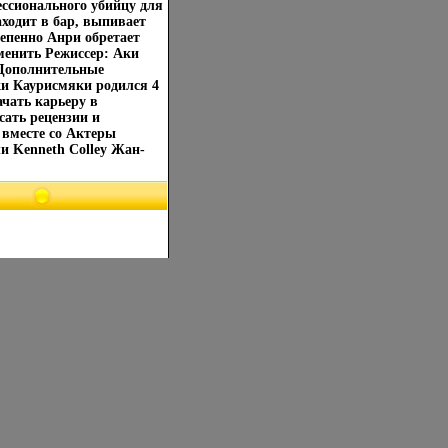
ессионального убийцу для
аходит в бар, выпивает
епенно Анри обретает
менить Режиссер: Аки
Дополнительные
и Каурисмяки родился 4
ачать карьеру в
исать рецензии и
 вместе со Актеры
ли Kenneth Colley Жан-