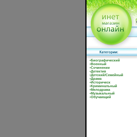
•
Биографический
•
Военный
•
Сочинении
•
Детектив
•
Детский/Семейный
•
Драма
•
Историческ
•
Криминальный
•
Мелодрама
•
Музыкальный
•
Обучающий