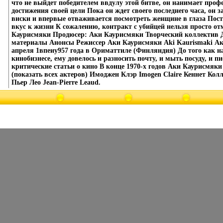
что не выйдет победителем ввдулу этой битве, он нанимает проф
достижения своей цели Пока он ждет своего последнего часа, он з
виски и впервые отваживается посмотреть женщине в глаза Пост
вкус к жизни К сожалению, контракт с убийцей нельзя просто от
Каурисмяки Продюсер: Аки Каурисмяки Творческий коллектив 
материалы Анонсы Режиссер Аки Каурисмяки Aki Kaurismaki Ак
апреля 1впеиу957 года в Ориматтиле (Финляндия) До того как н
кинобизнесе, ему довелось и разносить почту, и мыть посуду, и п
критические статьи о кино В конце 1970-х годов Аки Каурисмяки
(показать всех актеров) Имоджен Клэр Imogen Claire Кеннет Кол
Пьер Лео Jean-Pierre Leaud.