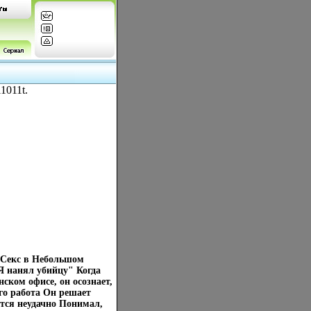
1011t.
"Секс в Небольшом
Я нанял убийцу" Когда
ском офисе, он осознает,
его работа Он решает
тся неудачно Понимал,