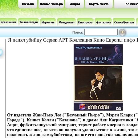
Поиск
Я нанял убийцу Серия: АРТ Коллекция Кино Европы инфо 1
От издателя Жан-Пьер Лео ("Безумный Пьеро"), Мэрги Кларк (
Городе"), Кеннет Колли ("Казанова") в драме Аки Каурисмяки "
Анри, фрбхитханцузский эмигрант, теряет работу клерка в лондон
что единственное, от чего он получал удовольствие в жизни, это 
покончить жизнь самоубийством, но все его попытки заканчиваю