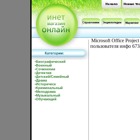
Microsoft Office Proj
пользователя инфо 673
•
Биографический
•
Военный
•
Сочинении
•
Детектив
•
Детский/Семейный
•
Драма
•
Историческ
•
Криминальный
•
Мелодрама
•
Музыкальный
•
Обучающий