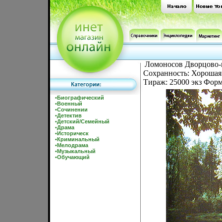
Ломоносов Дворцово-
Сохранность: Хорошая 
Тираж: 25000 экз Форм
•
Биографический
•
Военный
•
Сочинении
•
Детектив
•
Детский/Семейный
•
Драма
•
Историческ
•
Криминальный
•
Мелодрама
•
Музыкальный
•
Обучающий