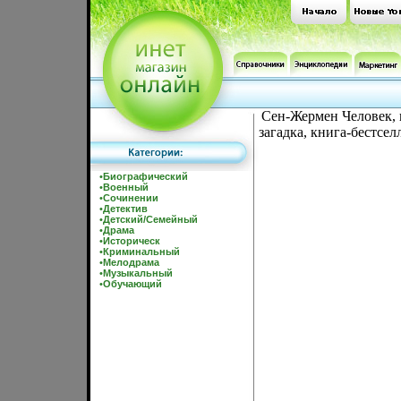
Сен-Жермен Человек, 
загадка, книга-бестсел
•
Биографический
•
Военный
•
Сочинении
•
Детектив
•
Детский/Семейный
•
Драма
•
Историческ
•
Криминальный
•
Мелодрама
•
Музыкальный
•
Обучающий