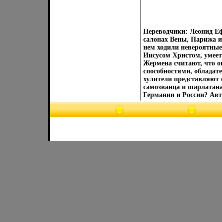
Переводчики: Леонид Еф
салонах Вены, Парижа и
нем ходили невероятные
Иисусом Христом, умее
Жермена считают, что о
способностями, обладат
хулители представляют е
самозванца и шарлатана
Германии и России? Авт