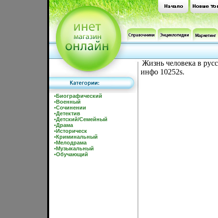
Жизнь человека в рус
инфо 10252s.
•
Биографический
•
Военный
•
Сочинении
•
Детектив
•
Детский/Семейный
•
Драма
•
Историческ
•
Криминальный
•
Мелодрама
•
Музыкальный
•
Обучающий