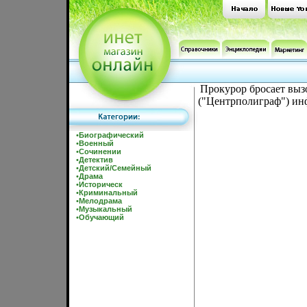
Прокурор бросает выз
("Центрполиграф") инф
•
Биографический
•
Военный
•
Сочинении
•
Детектив
•
Детский/Семейный
•
Драма
•
Историческ
•
Криминальный
•
Мелодрама
•
Музыкальный
•
Обучающий