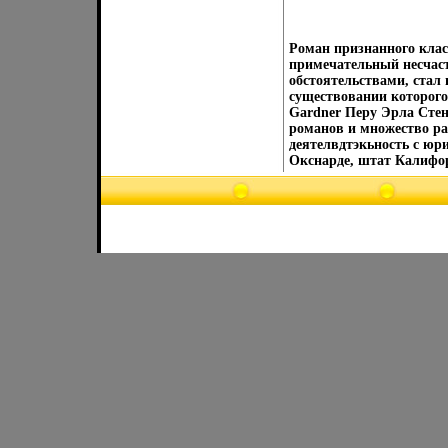
Роман признанного клас
примечательный несчаст
обстоятельствами, стал 
существовании которого
Gardner Перу Эрла Стен
романов и множество ра
деятелвдтэкьность с юр
Окснарде, штат Калифор