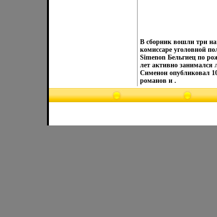
В сборник вошли три на
комиссаре уголовной п
Simenon Бельгиец по ро
лет активно занимался л
Сименон опубликовал 107
романов и .