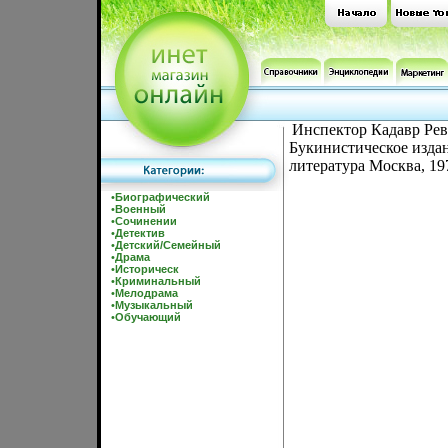
Инспектор Кадавр Рев
Букинистическое изда
литература Москва, 19
•
Биографический
•
Военный
•
Сочинении
•
Детектив
•
Детский/Семейный
•
Драма
•
Историческ
•
Криминальный
•
Мелодрама
•
Музыкальный
•
Обучающий