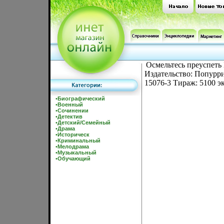
Осмельтесь преуспеть
Издательство: Попурри,
15076-3 Тираж: 5100 э
•
Биографический
•
Военный
•
Сочинении
•
Детектив
•
Детский/Семейный
•
Драма
•
Историческ
•
Криминальный
•
Мелодрама
•
Музыкальный
•
Обучающий