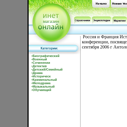
Россия и Франция Ис
конференции, посвяще
сентября 2006 г Антол
•
Биографический
•
Военный
•
Сочинении
•
Детектив
•
Детский/Семейный
•
Драма
•
Историческ
•
Криминальный
•
Мелодрама
•
Музыкальный
•
Обучающий