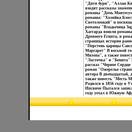
"Дитя бури", "Аллан Кв
входят рассказы знаме
романы "Дочь Монтесум
романы: "Хозяйка Блосх
Светолоокий" и посвяще
романы "Владычица Зар
Хаггарда вошли романы
Древнего Египта, и ро
страницах истории ранн
"Перстень царицы Савс
Маргарет" В восьмой то
Мизона", а также повес
"Ласточка" и "Бенита" 
рассказ "Черное Сердце
роман "Ожерелье странн
автора В двенадцатый, 
также повесть "Месть М
Родился в 1856 году в 
Ипсвиче Пытался записа
году уехал в Южную Афри