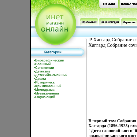
Р Хаггард Собрание с
Хаггард Собрание сочи
•
Биографический
•
Военный
•
Сочинении
•
Детектив
•
Детский/Семейный
•
Драма
•
Историческ
•
Криминальный
•
Мелодрама
•
Музыкальный
•
Обучающий
В первый том Собрания 
Хаггарда (1856-1925) в
"Дитя слоновой кости"
южноафриканского охотн