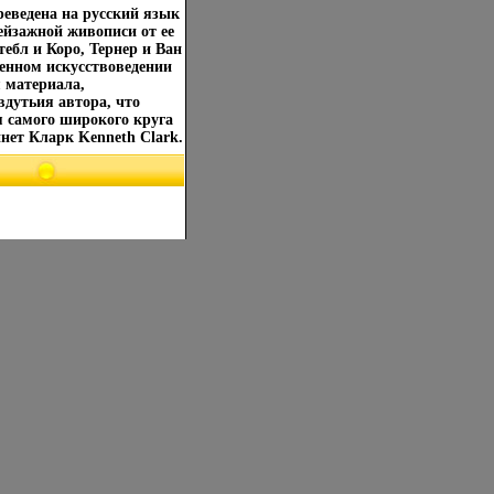
реведена на русский язык
ейзажной живописи от ее
тебл и Коро, Тернер и Ван
твенном искусствоведении
 материала,
дутьия автора, что
я самого широкого круга
нет Кларк Kenneth Clark.