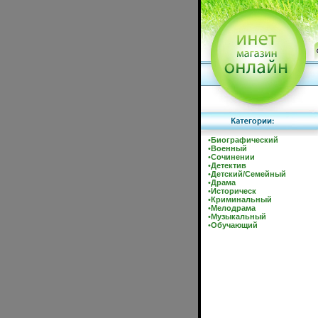
•
Биографический
•
Военный
•
Сочинении
•
Детектив
•
Детский/Семейный
•
Драма
•
Историческ
•
Криминальный
•
Мелодрама
•
Музыкальный
•
Обучающий