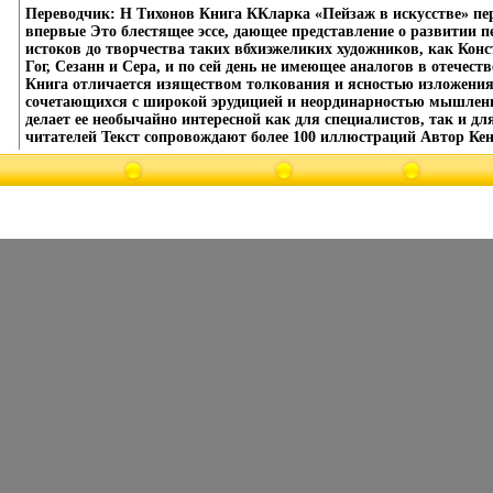
Переводчик: Н Тихонов Книга ККларка «Пейзаж в искусстве» пе
впервые Это блестящее эссе, дающее представление о развитии п
истоков до творчества таких вбхиэжеликих художников, как Конс
Гог, Сезанн и Сера, и по сей день не имеющее аналогов в отечес
Книга отличается изяществом толкования и ясностью изложения
сочетающихся с широкой эрудицией и неординарностью мышленв
делает ее необычайно интересной как для специалистов, так и дл
читателей Текст сопровождают более 100 иллюстраций Автор Кен