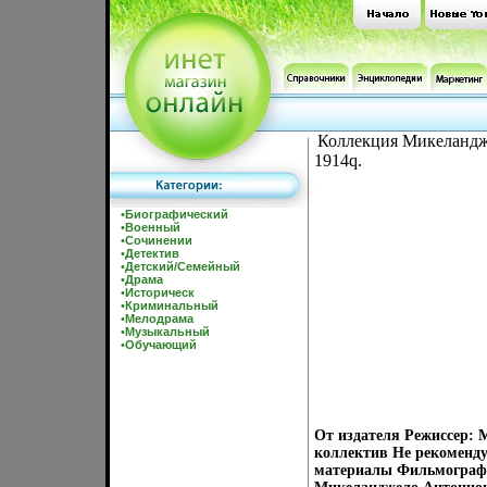
Коллекция Микеландже
1914q.
•
Биографический
•
Военный
•
Сочинении
•
Детектив
•
Детский/Семейный
•
Драма
•
Историческ
•
Криминальный
•
Мелодрама
•
Музыкальный
•
Обучающий
От издателя Режиссер:
коллектив Не рекоменду
материалы Фильмограф