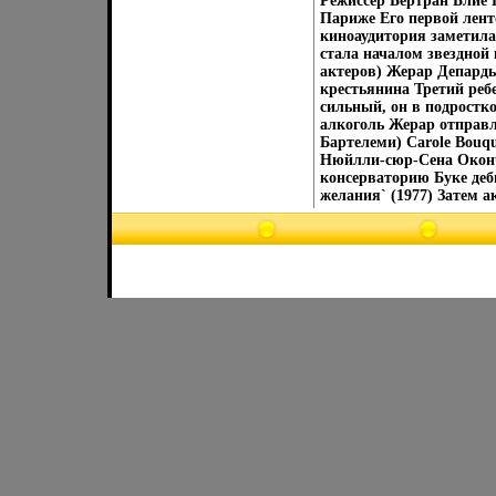
Режиссер Бертран Блие B
Париже Его первой ленто
киноаудитория заметила
стала началом звездной
актеров) Жерар Депардь
крестьянина Третий ребе
сильный, он в подростк
алкоголь Жерар отправл
Бартелеми) Carole Bouqu
Нюйлли-сюр-Сена Оконч
консерваторию Буке деб
желания` (1977) Затем а