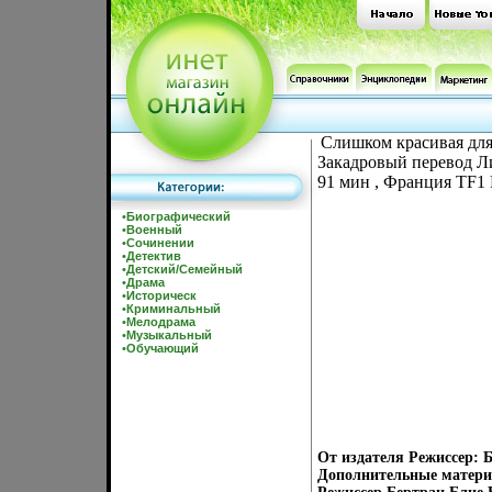
Слишком красивая для
Закадровый перевод Л
91 мин , Франция TF1 
•
Биографический
•
Военный
•
Сочинении
•
Детектив
•
Детский/Семейный
•
Драма
•
Историческ
•
Криминальный
•
Мелодрама
•
Музыкальный
•
Обучающий
От издателя Режиссер: 
Дополнительные матери