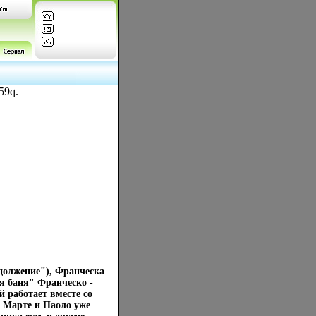
59q.
должение"), Франческа
я баня" Франческо -
 работает вместе со
т Марте и Паоло уже