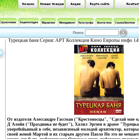
Поиск
Турецкая баня Серия: АРТ Коллекция Кино Европы инфо 14
От издателя Алессандро Гассман ("Крестоносцы", "Сделай мне о
Д`Алойя ("Праздника не будет"), Халил Эргюн в драме "Турецка
уверебхйьнный в себе, независимый молодой архитектор, который
своей женой Мартой и их старым другом Паоло Но это не мешае