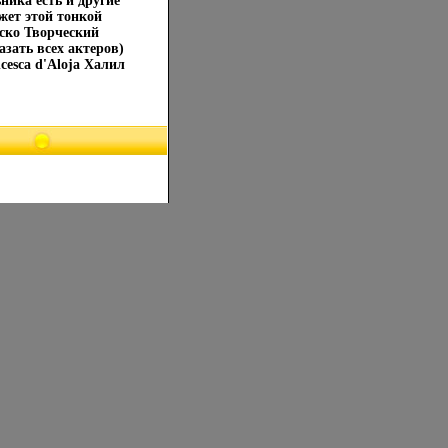
ника есть и другие
ет этой тонкой
ско Творческий
зать всех актеров)
esca d'Aloja Халил