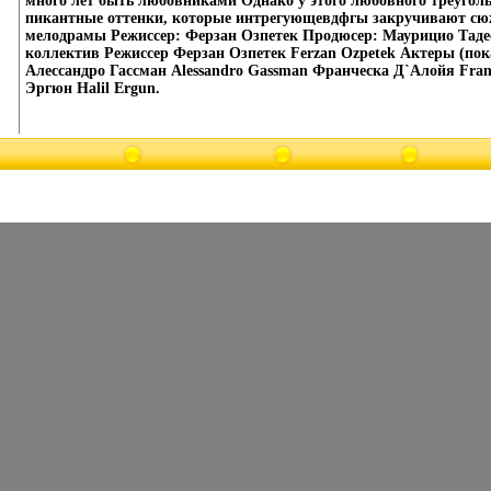
много лет быть любовниками Однако у этого любовного треуголь
пикантные оттенки, которые интрегующевдфгы закручивают сюж
мелодрамы Режиссер: Ферзан Озпетек Продюсер: Маурицио Таде
коллектив Режиссер Ферзан Озпетек Ferzan Ozpetek Актеры (пока
Алессандро Гассман Alessandro Gassman Франческа Д`Алойя Franc
Эргюн Halil Ergun.