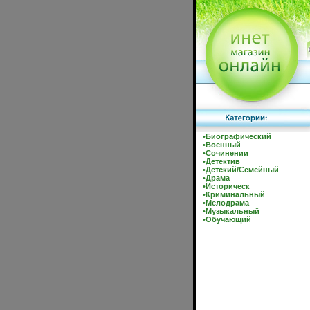
•
Биографический
•
Военный
•
Сочинении
•
Детектив
•
Детский/Семейный
•
Драма
•
Историческ
•
Криминальный
•
Мелодрама
•
Музыкальный
•
Обучающий