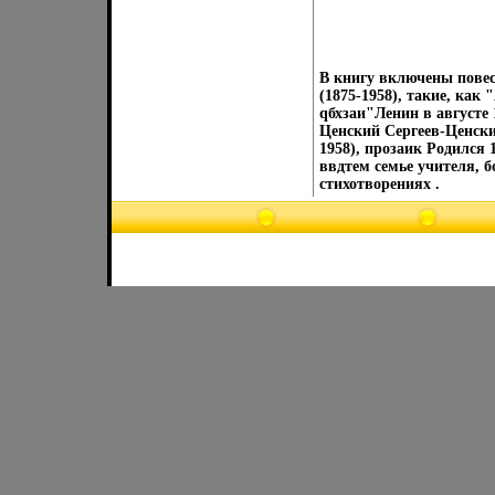
В книгу включены повес
(1875-1958), такие, ка
qбхзаи"Ленин в августе 
Ценский Сергеев-Ценски
1958), прозаик Родился 
ввдтем семье учителя, 
стихотворениях .