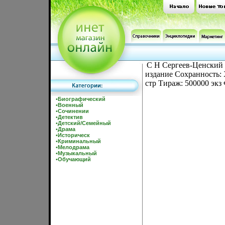
С Н Сергеев-Ценский 
издание Сохранность: 
стр Тираж: 500000 экз
•
Биографический
•
Военный
•
Сочинении
•
Детектив
•
Детский/Семейный
•
Драма
•
Историческ
•
Криминальный
•
Мелодрама
•
Музыкальный
•
Обучающий