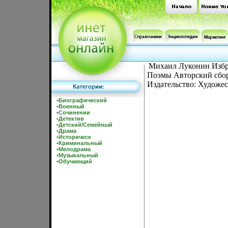
Михаил Луконин Избра
Поэмы Авторский сбор
Издательство: Художес
•
Биографический
•
Военный
•
Сочинении
•
Детектив
•
Детский/Семейный
•
Драма
•
Историческ
•
Криминальный
•
Мелодрама
•
Музыкальный
•
Обучающий