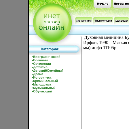
Духовная медицина Бу
Ирфон, 1990 г Мягкая 
мм) инфо 11195p.
•
Биографический
•
Военный
•
Сочинении
•
Детектив
•
Детский/Семейный
•
Драма
•
Историческ
•
Криминальный
•
Мелодрама
•
Музыкальный
•
Обучающий