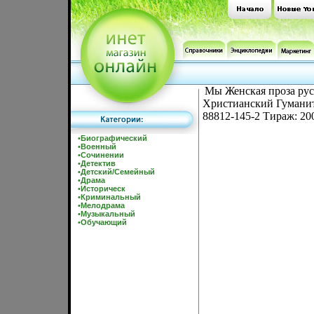
Мы Женская проза рус
Христианский Гуманита
88812-145-2 Тираж: 20
•
Биографический
•
Военный
•
Сочинении
•
Детектив
•
Детский/Семейный
•
Драма
•
Историческ
•
Криминальный
•
Мелодрама
•
Музыкальный
•
Обучающий