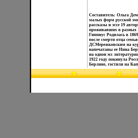
Составитель: Ольга Дем
малых форм русской эм
рассказы и эссе 19 авто
проживавших в разных 
Гиппиус Родилась в 1869
после смерти отца семь
ДСМережковским на кур
напечатаны ее Нина Бер
на однои мз литературн
1922 году покинула Рос
Берлине, гостили на Ка