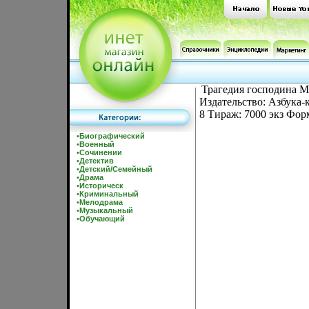
Трагедия господина М
Издательство: Азбука-
8 Тираж: 7000 экз Фор
•
Биографический
•
Военный
•
Сочинении
•
Детектив
•
Детский/Семейный
•
Драма
•
Историческ
•
Криминальный
•
Мелодрама
•
Музыкальный
•
Обучающий