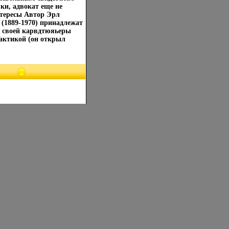
ки, адвокат еще не
нтересы Автор Эрл
 (1889-1970) принадлежат
е своей карвдтюяьеры
актикой (он открыл