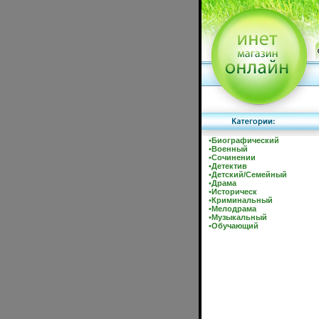
•
Биографический
•
Военный
•
Сочинении
•
Детектив
•
Детский/Семейный
•
Драма
•
Историческ
•
Криминальный
•
Мелодрама
•
Музыкальный
•
Обучающий