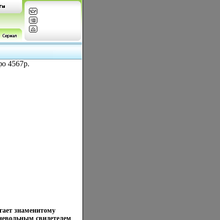
о 4567p.
гает знаменитому
невольным свидетелем