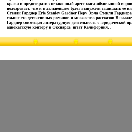
кражи и предотвратив незаконный арест магазибхивынной воров
подозревает, что и в дальнейшем будет вынужден защищать ее и
Стенли Гарднер Erle Stanley Gardner Перу Эрла Стенли Гарднера
свыше ста детективных романов и множество рассказов В начал
Гарднер совмещал литературную деятельность с юридической пр
адвокатскую контору в Окснарде, штат Калифорния, .