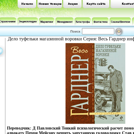
Поиск
Дело туфельки магазинной воровки Серия: Весь Гарднер инф
Переводчик: Д Павловский Тонкий психологический расчет помо
адвокату Перри Мейсону решить запутанную головоломку Став 