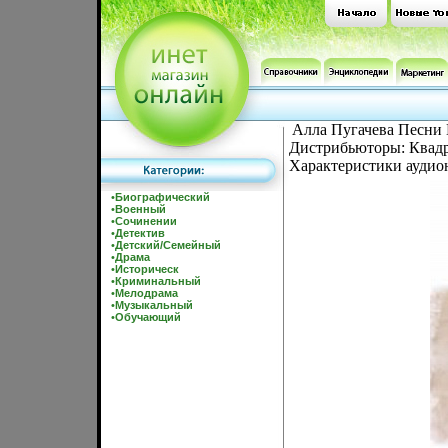
Алла Пугачева Песни 
Дистрибьюторы: Квадр
Характеристики аудион
•
Биографический
•
Военный
•
Сочинении
•
Детектив
•
Детский/Семейный
•
Драма
•
Историческ
•
Криминальный
•
Мелодрама
•
Музыкальный
•
Обучающий