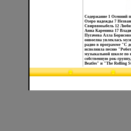
Содержание 1 Осенний п
Озеро надежды 7 Незван
Свирввюыбель 12 Любим
Анна Каренина 17 Влади
Пугачева Алла Борисовна
онвоелна увлеклась музы
радио в программе "С д
исполнила песню "Робот
музыкальной школе по к
собственную рок-группу
Beatles" и "The Rolling S