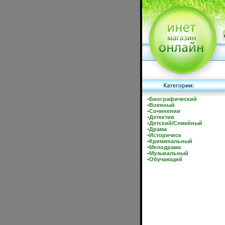
•
Биографический
•
Военный
•
Сочинении
•
Детектив
•
Детский/Семейный
•
Драма
•
Историческ
•
Криминальный
•
Мелодрама
•
Музыкальный
•
Обучающий