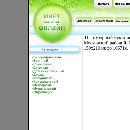
Плат узорный Букинис
Московский рабочий, 1
150x210 инфо 10571x.
•
Биографический
•
Военный
•
Сочинении
•
Детектив
•
Детский/Семейный
•
Драма
•
Историческ
•
Криминальный
•
Мелодрама
•
Музыкальный
•
Обучающий