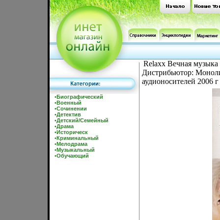
Relaxx Вечная музыка 
Дистрибьютор: Монол
аудионосителей 2006 г
•
Биографический
•
Военный
•
Сочинении
•
Детектив
•
Детский/Семейный
•
Драма
•
Историческ
•
Криминальный
•
Мелодрама
•
Музыкальный
•
Обучающий