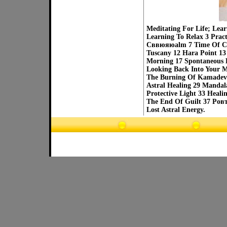
Meditating For Life; Lear
Learning To Relax 3 Pract
Cввюяюalm 7 Time Of Cal
Tuscany 12 Hara Point 13
Morning 17 Spontaneous 
Looking Back Into Your M
The Burning Of Kamadeva 
Astral Healing 29 Mandala
Protective Light 33 Heal
The End Of Guilt 37 Poвт
Lost Astral Energy.