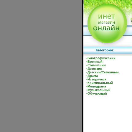
•
Биографический
•
Военный
•
Сочинении
•
Детектив
•
Детский/Семейный
•
Драма
•
Историческ
•
Криминальный
•
Мелодрама
•
Музыкальный
•
Обучающий