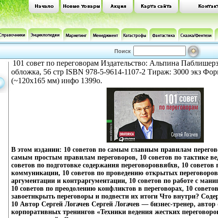
Поиск
101 совет по переговорам Издательство: Альпина Паблишерз
обложка, 56 стр ISBN 978-5-9614-1107-2 Тираж: 3000 экз Фор
(~120х165 мм) инфо 1399o.
В этом издании: 10 советов по самым главным правилам перегово
самым простым правилам переговоров, 10 советов по тактике ве
советов по подготовке содержания переговороввябхв, 10 советов 
коммуникации, 10 советов по проведению открытых переговоров,
аргументации и контраргументации, 10 советов по работе с мани
10 советов по преодолению конфликтов в переговорах, 10 советов
завоетнкрыть переговоры и подвести их итоги Что внутри? Содерж
10 Автор Сергей Логачев Сергей Логачев — бизнес-тренер, авто
корпоративных тренингов «Техники ведения жестких переговоро