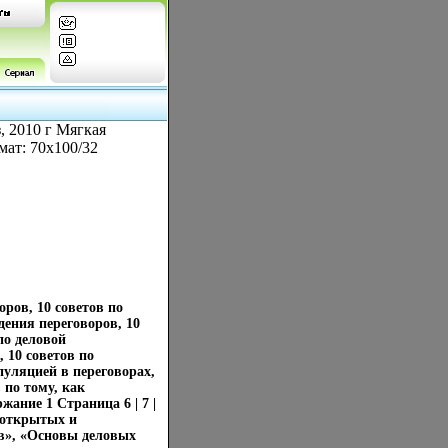
, 2010 г Мягкая
мат: 70x100/32
ров, 10 советов по
дения переговоров, 10
по деловой
 10 советов по
пуляцией в переговорах,
 по тому, как
ание 1 Страница 6 | 7 |
р открытых и
в», «Основы деловых