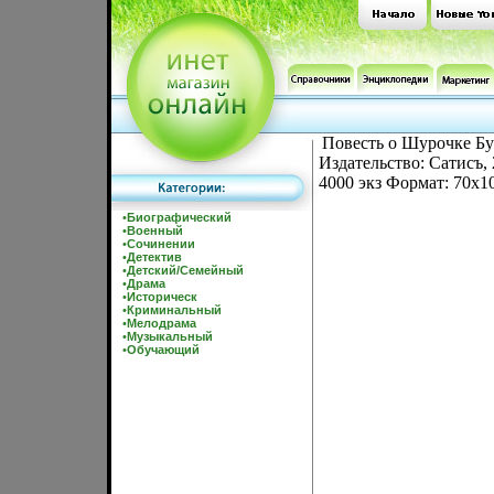
Повесть о Шурочке Бу
Издательство: Сатисъ,
4000 экз Формат: 70x1
•
Биографический
•
Военный
•
Сочинении
•
Детектив
•
Детский/Семейный
•
Драма
•
Историческ
•
Криминальный
•
Мелодрама
•
Музыкальный
•
Обучающий