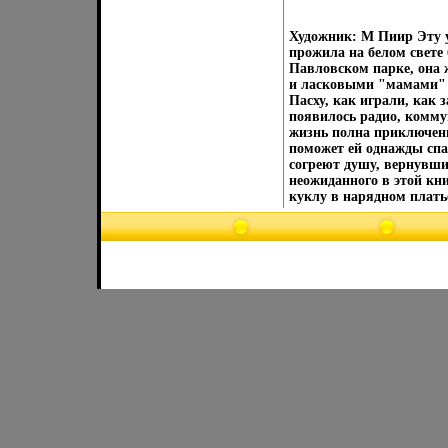
Художник: М Пиир Эту 
прожила на белом свете
Павловском парке, она 
и ласковыми "мамами" О
Пасху, как играли, как 
появилось радио, комму
жизнь полна приключени
поможет ей однажды спа
согреют душу, вернувши
неожиданного в этой кн
куклу в нарядном плать