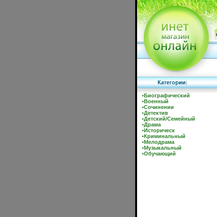
•
Биографический
•
Военный
•
Сочинении
•
Детектив
•
Детский/Семейный
•
Драма
•
Историческ
•
Криминальный
•
Мелодрама
•
Музыкальный
•
Обучающий