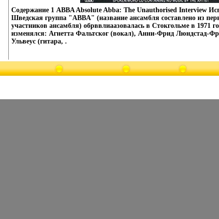
Содержание 1 ABBA Absolute Abba: The Unauthorised Interview 
Шведская группа "ABBA" (название ансамбля составлено из пер
участников ансамбля) обрввлиаазовалась в Стокгольме в 1971 год
изменялся: Агнетта Фальтског (вокал), Анни-Фрид Люндстад-Фре
Ульвеус (гитара, .