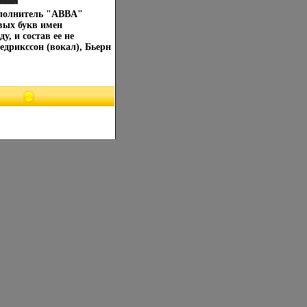
Исполнитель "ABBA"
вых букв имен
у, и состав ее не
дрикссон (вокал), Бьерн