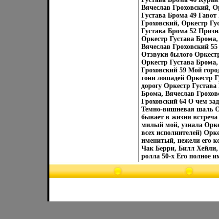
Вячеслав Гроховский, О
Густава Брома 49 Гавот
Гроховский, Оркестр Гу
Густава Брома 52 Призн
Оркестр Густава Брома,
Вячеслав Гроховский 55
Отзвуки былого Оркестр
Оркестр Густава Брома,
Гроховский 59 Мой горо
гони лошадей Оркестр Г
дорогу Оркестр Густава
Брома, Вячеслав Грохов
Гроховский 64 О чем за
Темно-вишневая шаль Ор
бывает в жизни встреча 
милый мой, узнала Орке
всех исполнителей) Орк
именитый, нежели его к
Чак Берри, Билл Хейли,
ролла 50-х Его полное 