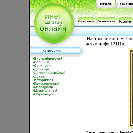
Настроение детям Тан
детям инфо 12111u.
•
Биографический
•
Военный
•
Сочинении
•
Детектив
•
Детский/Семейный
•
Драма
•
Историческ
•
Криминальный
•
Мелодрама
•
Музыкальный
•
Обучающий
Диск упакован в Jewel 