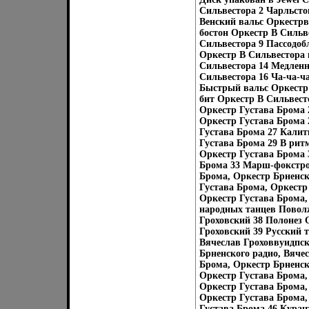
Сильвестора 2 Чарльсто
Венский вальс Оркестрв
бостон Оркестр В Сильв
Сильвестора 9 Пассодоб
Оркестр В Сильвестора 
Сильвестора 14 Медленн
Сильвестора 16 Ча-ча-ч
Быстрый вальс Оркестр 
бит Оркестр В Сильвест
Оркестр Густава Брома 
Оркестр Густава Брома 
Густава Брома 27 Калит
Густава Брома 29 В ритм
Оркестр Густава Брома 
Брома 33 Марш-фокстрот
Брома, Оркестр Брненск
Густава Брома, Оркестр
Оркестр Густава Брома,
народных танцев Поволж
Гроховский 38 Полонез 
Гроховский 39 Русский 
Вячеслав Гроховвуидпск
Брненского радио, Вяче
Брома, Оркестр Брненск
Оркестр Густава Брома,
Оркестр Густава Брома,
Оркестр Густава Брома,
Густава Брома 46 Куран