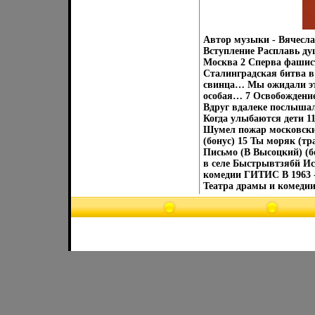
Автор музыки - Вячесла
Вступление Расплавь д
Москва 2 Сперва фашис
Сталинградская битва в
свинца… Мы ожидали эт
особая… 7 Освобождени
Вдруг вдалеке послыша
Когда улыбаются дети 1
Шумел пожар московский
(бонус) 15 Ты моряк (тр
Письмо (В Высоцкий) (б
в селе Быстрывтзябй Ис
комедии ГИТИС В 1963 - 
Театра драмы и комедии 