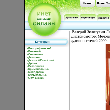
Валерий Золотухин Лю
Дистрибьютор: Мелоди
аудионосителей 2009 г
•
Биографический
•
Военный
•
Сочинении
•
Детектив
•
Детский/Семейный
•
Драма
•
Историческ
•
Криминальный
•
Мелодрама
•
Музыкальный
•
Обучающий