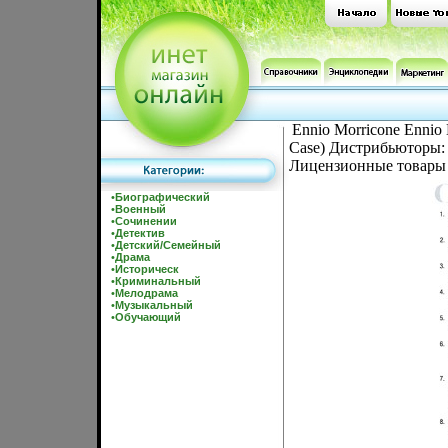
Ennio Morricone Ennio 
Case) Дистрибьюторы:
Лицензионные товары 
•
Биографический
•
Военный
•
Сочинении
•
Детектив
•
Детский/Семейный
•
Драма
•
Историческ
•
Криминальный
•
Мелодрама
•
Музыкальный
•
Обучающий