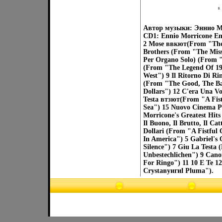
Автор музыки: Эннио М
CD1: Ennio Morricone Enn
2 Mose ввкют(From "The 
Brothers (From "The Miss
Per Organo Solo) (From "
(From "The Legend Of 19
West") 9 Il Ritorno Di Ri
(From "The Good, The Ba
Dollars") 12 C'era Una V
Testa втзют(From "A Fist
Sea") 15 Nuovo Cinema P
Morricone's Greatest Hit
Il Buono, Il Brutto, Il 
Dollari (From "A Fistful
In America") 5 Gabriel's
Silence") 7 Giu La Testa
Unbestechlichen") 9 Cano
For Ringo") 11 10 E Те 1
Crystaвуигиl Pluma").