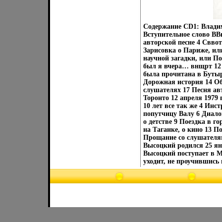
Содержание CD1: Владим
Вступительное слово ВВы
авторской песне 4 Сввот
Зарисовка о Париже, ил
научной загадки, или По
был я вчера… внщрт 12 
была прочитана в Бутыр
Дорожная история 14 Об
слушателях 17 Песня ав
Торонто 12 апреля 1979 
10 лет все так же 4 Инс
попутчицу Валу 6 Диалог
о детстве 9 Поездка в г
на Таганке, о кино 13 П
Прощание со слушателя
Высоцкий родился 25 ян
Высоцкий поступает в М
уходит, не проучившись 