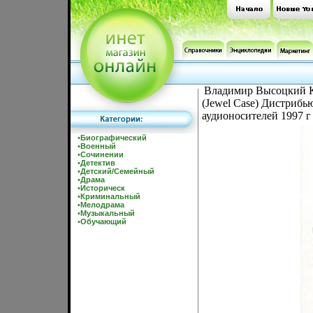
Владимир Высоцкий Ко
(Jewel Case) Дистриб
аудионосителей 1997 г
•
Биографический
•
Военный
•
Сочинении
•
Детектив
•
Детский/Семейный
•
Драма
•
Историческ
•
Криминальный
•
Мелодрама
•
Музыкальный
•
Обучающий