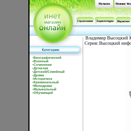
Владимир Высоцкий К
Серия: Высоцкий инфо
•
Биографический
•
Военный
•
Сочинении
•
Детектив
•
Детский/Семейный
•
Драма
•
Историческ
•
Криминальный
•
Мелодрама
•
Музыкальный
•
Обучающий