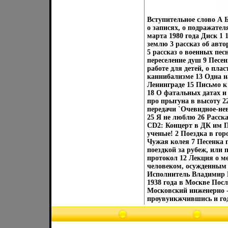
Вступительное слово А 
о записях, о подражате
марта 1980 года Диск 1
землю 3 рассказ об авто
5 рассказ о военных пес
переселение душ 9 Песен
работе для детей, о пла
каннибализме 13 Одна н
Ленинграде 15 Письмо к 
18 О фатальных датах и
про прыгуна в высоту 22
передачи `Очевидное-не
25 Я не люблю 26 Расска
CD2: Концерт в ДК им П
ученые! 2 Поездка в гор
Чужая колея 7 Песенка 
поездкой за рубеж, или
протокол 12 Лекция о 
человеком, осужденным 
Исполнитель Владимир 
1938 года в Москве Пос
Московский инженерно - 
проувуикжчившись и год