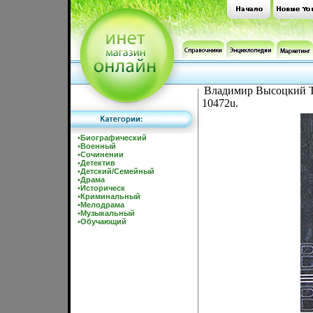
Владимир Высоцкий 
10472u.
•
Биографический
•
Военный
•
Сочинении
•
Детектив
•
Детский/Семейный
•
Драма
•
Историческ
•
Криминальный
•
Мелодрама
•
Музыкальный
•
Обучающий