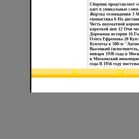
Сборник представляет со
одет в уникальные слим
Жертва телевидения 3 М
гимнастика 6 На дистан
Честь шахматной короны
короткой шее 12 Очи чв
Дорожная история 16 Го
Олега Ефремова 20 Куп
Куплеты к 500-м "Анти
Высоцкий (исполнитель
января 1938 года в Мос
в Московский инженерно
года В 1956 году поступ