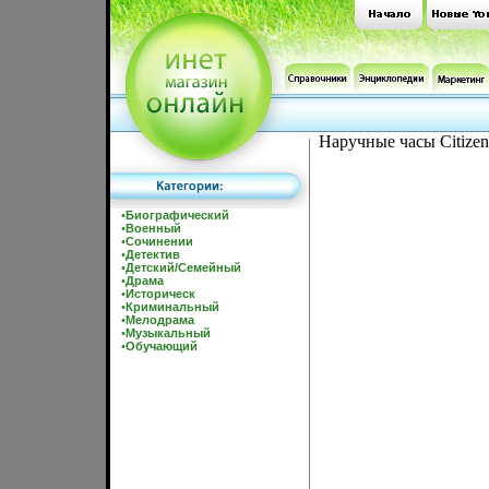
Наручные часы Citizen
•
Биографический
•
Военный
•
Сочинении
•
Детектив
•
Детский/Семейный
•
Драма
•
Историческ
•
Криминальный
•
Мелодрама
•
Музыкальный
•
Обучающий