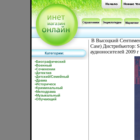
В Высоцкий Сентимент
Case) Дистрибьютор: 
аудионосителей 2009 г
•
Биографический
•
Военный
•
Сочинении
•
Детектив
•
Детский/Семейный
•
Драма
•
Историческ
•
Криминальный
•
Мелодрама
•
Музыкальный
•
Обучающий