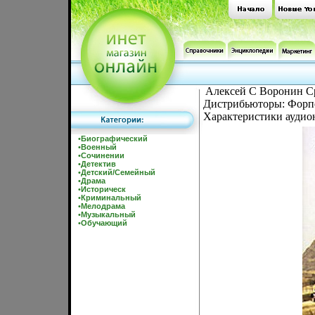
Алексей С Воронин Ср
Дистрибьюторы: Форп
Характеристики аудион
•
Биографический
•
Военный
•
Сочинении
•
Детектив
•
Детский/Семейный
•
Драма
•
Историческ
•
Криминальный
•
Мелодрама
•
Музыкальный
•
Обучающий