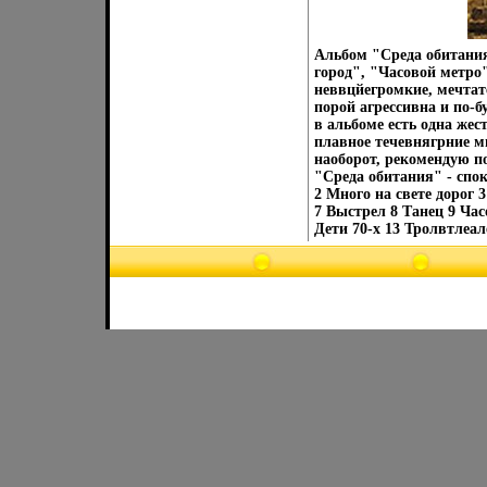
Альбом "Среда обитани
город", "Часовой метро
неввцйегромкие, мечтат
порой агрессивна и по-б
в альбоме есть одна жес
плавное течевнягрние м
наоборот, рекомендую п
"Среда обитания" - спо
2 Много на свете дорог 
7 Выстрел 8 Танец 9 Ча
Дети 70-х 13 Тролвтлеа