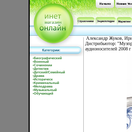
Александр Жуков, Ири
Дистрибьютор: "Музп
аудионосителей 2008 г
•
Биографический
•
Военный
•
Сочинении
•
Детектив
•
Детский/Семейный
•
Драма
•
Историческ
•
Криминальный
•
Мелодрама
•
Музыкальный
•
Обучающий