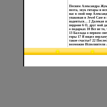
Песням Александра Жуко
поэта, звук гитары и и
нас в свой мир Алексан
упакован в Jewel Case и
надеяться… 2 Далекая п
перроне 6 О, друг мой 
о подарках 10 Все не т
13 Баллада о первом сне
горы 17 Я видел перлам
такое счастье? 22 После
возможно Исполнители 