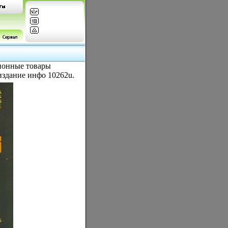
зионные товары
издание инфо 10262u.