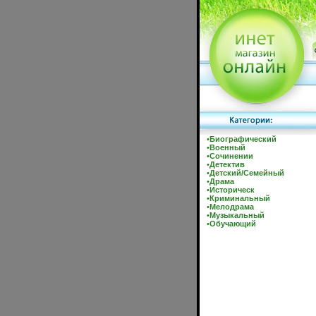
•
Биографический
•
Военный
•
Сочинении
•
Детектив
•
Детский/Семейный
•
Драма
•
Историческ
•
Криминальный
•
Мелодрама
•
Музыкальный
•
Обучающий