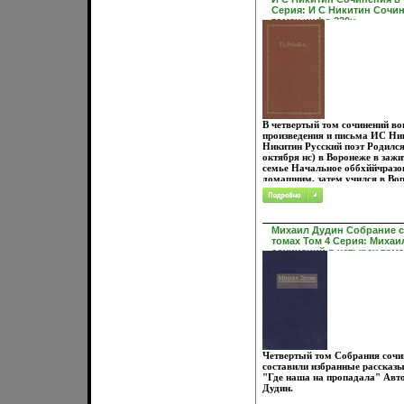
Александр Левитов Родился в 
Серия: И С Никитин Сочин
Лебедянсвдфзткого уезда Тамб
томах инфо 230u.
семье пономаря Учился в Там
семинарии, ряд лет учительст
Тамбовщине Писатель Рассказ
трагических судьбах крестьян
бедноты ("Расправа", .
В четвертый том сочинений во
произведения и письма ИС Ни
Никитин Русский поэт Родился
октября нс) в Воронеже в заж
семье Начальное оббхййчразо
домашним, затем учился в Во
духовном училище (1833 - 39)
продолжил в духовной семинар
вынужден был .
Михаил Дудин Собрание с
томах Том 4 Серия: Миха
сочинений в четырех тома
Четвертый том Собрания сочи
составили избранные рассказы
"Где наша на пропадала" Авт
Дудин.