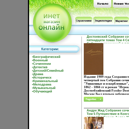
Достоевский Собрание со
пятнадцати томах Том 4 С
Собрание сочинений в пя
инфо 11895s.
•
Биографический
•
Военный
•
Сочинении
•
Детектив
•
Детский/Семейный
•
Драма
Издание 1989 года Сохраннос
•
Историческ
четвертый том Собрания сочи
•
Криминальный
"Униженные и оскорбленные",
•
Мелодрама
1862 - 1866 гг и роман "Игро
•
Музыкальный
Достоебхийгвский Fyodor Dost
•
Обучающий
Москве Был вторым ребенком
(шестеро детей) Отец, сын ун
врач московской Мариинской
бедных, в 1828 г получил зва
дворянина Мать из купеческо
Андре Жид Собрание сочи
религиозная, .
Том 5 Путешествие в Конг
озера Чад Серия: Андре 
сочинений в 7 томах (`Тер
инфо 3221t.