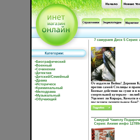
7 самураев Диск 5 Серия:
•
Биографический
•
Военный
•
Сочинении
•
Детектив
•
Детский/Семейный
•
Драма
От издателя Война! Деревня К
•
Историческ
против самой Столицы и прав
•
Криминальный
Боевые действия на суше и в в
•
Мелодрама
смертельной кутерьме - полю
•
Музыкальный
Уцелеют ли Кирара, Комати и
•
Обучающий
последнем решительном бою? 
глупи! 22 Дай пощечину! 23 Н
25 Падай! 26 Сей! Режиссер:
Творческий коллектив Отдален
похожая на Землю планета Ра
Самурай Чамплу Подарочн
деревеньку непосильным овдт
Серия: Аниме инфо 12789s
Оказавшись на грани голодной
снаряжают небольшой отряд и
поиски самураев, которые мо
противостоять разбойникам и
Любопытнейшее переложение 