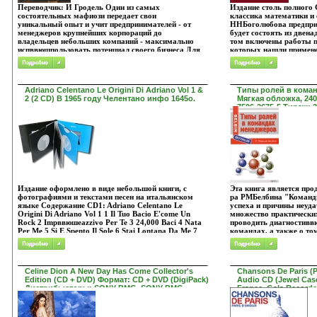
который .
Переводчик: И Гродель Один из самых
Издание столь полного
состоятельных мафиози передает свои
классика математики и 
уникальный опыт и учит предпринимателей - от
HHБоголюбова предпри
менеджеров крупнейших корпораций до
будет состоять из двен
владельцев небольших компаний - максимально
том включены работы п
испввюшпользовать потенциал своего бизнеса Для
которых нашли примене
широкого круга читателей Автор Майкл Францезе
нелинейной механики В 
Michael Franzese.
уникальная книга "О н
методах в математическ
лекции "Метод интегра
Adriano Celentano Le Origini Di Adriano Vol 1 &
Типы ролей в коман
нелинейной механике" 
2 (2 CD) В 1965 году Челентано инфо 1645o.
Мягкая обложка, 240 
квавоеицзипериодическ
7506-2675-5 Тираж: 
нелинейной механики" 
работ получили развити
Уникальность издания о
включенные в него рабо
публиковались совместн
аспирантов, научных ра
преподавателей - специ
математической физики
истории механики Что в
Автор Николай Боголю
Издание оформлено в виде небольшой книги, с
Эта книга является про
фотографиями и текстами песен на итальянском
ра РМБелбина "Команд
языке Содержание CD1: Adriano Celentano Le
успеха и причины неуда
Origini Di Adriano Vol 1 1 Il Tuo Bacio E'come Un
множество практических
Rock 2 Impввюшеazzivo Per Te 3 24,000 Baci 4 Nata
проводить диагностивв
Per Me 5 Si E Spento Il Sole 6 Stai Lontana Da Me 7
командах, а также о то
Sei Rimasta Sola 8 Preghero' 9 Il Tangaccio 10
команды, от которых з
Sabato Triste 11 Il Problema Piu' Importante 12 Ciao
бизнеса Для менеджеров
Ragazzi 13 Sono Un Simpatico 14 Laвоеиж Festa 15
руководителей предприя
Il Ragazzo Della Via Gluck 16 Mondo In Mi 7 A 17
всех - кто стремится п
Celine Dion A New Day Has Come Collector's
Chansons De Paris (
La Coppia Piu' Bella Del Mondo 18 Tre Passi Avanti
эффективной работы к
Edition (CD + DVD) Формат: CD + DVD (DigiPack)
Audio CD (Jewel Ca
19 Canzone 20 Azzurro CD2: Adriano Celentano Le
заинтересоввоезьан в р
Дистрибьюторы: SONY BMG, SONY BMG
France, Gala Recor
Origini Di Adriano Vol 2 1 Una Carezza In Un Pugno
Автор Рэймонд Мередит 
Russia Лицензионные товары Характеристики
Лицензионные това
2 Grazie Prego Scusi 3 E Voi Ballate 4 Eravamo In
аудионосителей 2008 г Сборник: Импортное
аудионосителей 201
100000 5 Un Bimbo Sul Leone 6 Sono Un Fallito
издание инфо 1647o.
издание инфо 1648o
(Busted) 7 Questo Vecchio Pazzo Mondo (Eve Of