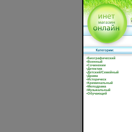
•
Биографический
•
Военный
•
Сочинении
•
Детектив
•
Детский/Семейный
•
Драма
•
Историческ
•
Криминальный
•
Мелодрама
•
Музыкальный
•
Обучающий